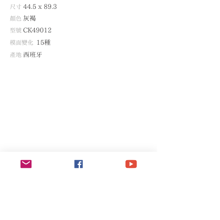
尺寸
44.5 x 89.3
顏色
灰褐
型號
CK49012
模面變化
15種
產地
西班牙
灰褐