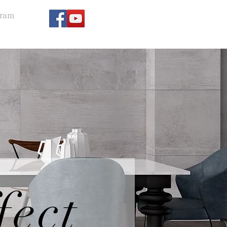
gram
fect