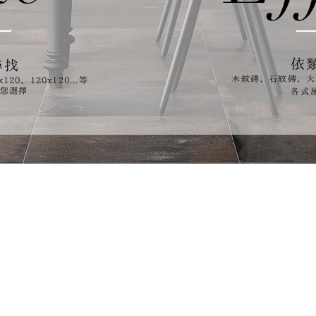
依
尋找
木紋磚、石紋磚、大
120、120x120...等
供您選擇
​各