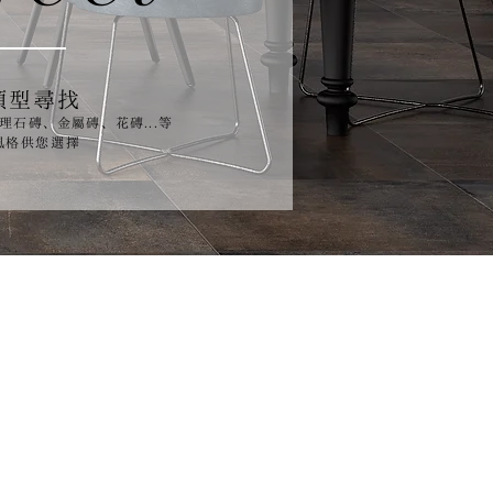
類型尋找
理石磚、金屬磚、花磚...等
式風格供您選擇