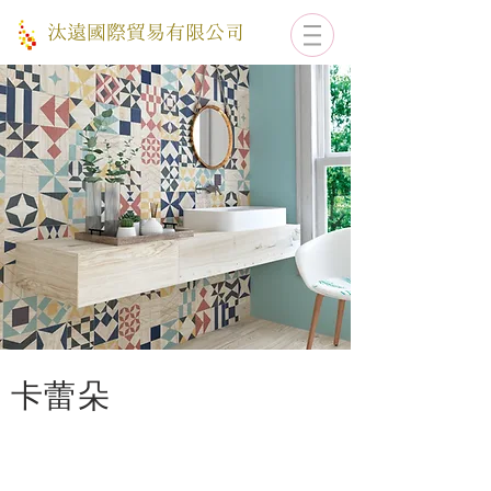
​汰遠國際貿易有限公司
​卡蕾朵