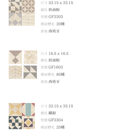
尺寸
33.15 x 33.15
顏色
奶油粉
型號
GF3303
模面變化
20
種
產地
西班牙
尺寸
16.5 x 16
.5
顏色
奶油粉
型號
GF16
03
模面變化
80
種
產地
西班牙
尺寸
33.15 x 33.15
顏色
繽紛
型號
GF3304
模面變化
20
種