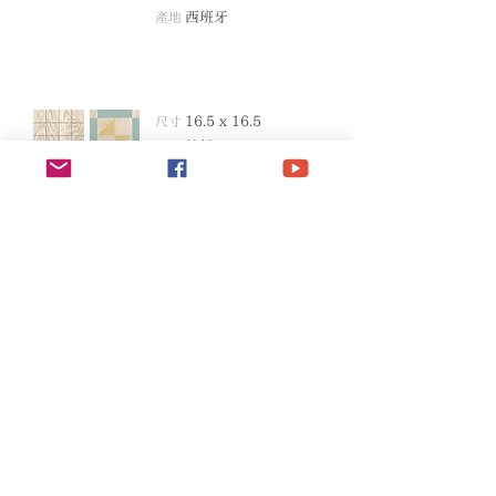
產地
西班牙
尺寸
16.5 x 16
.5
顏色
繽紛
型號
GF16
04
模面變化
80
種
產地
西班牙
卡蕾朵 - 綜合藍