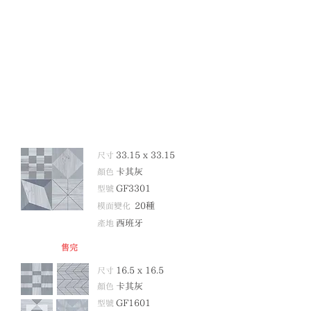
尺寸
33.15 x 33.15
顏色
卡其灰
型號
GF3301
模面變化
20
種
產地
西班牙
售完
尺寸
16.5 x 16.5
顏色
卡其灰
型號
GF1601