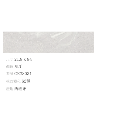
尺寸
21.8
x 84
顏色
月牙
型號
CK28031
模面變化
62種
產地
西班牙