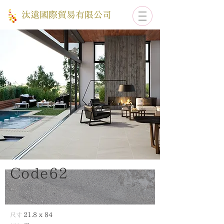
​汰遠國際貿易有限公司
​Code62​
尺寸
21.8
x 84