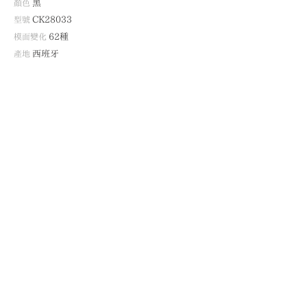
顏色
黑
型號
CK28033
模面變化
62種
產地
西班牙