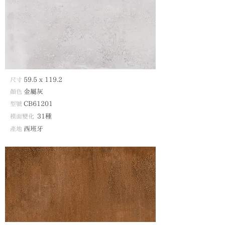
尺寸
59.5 x 119.2
顏色
金屬灰
型號
CB61201
模面變化
31種
產地
西班牙