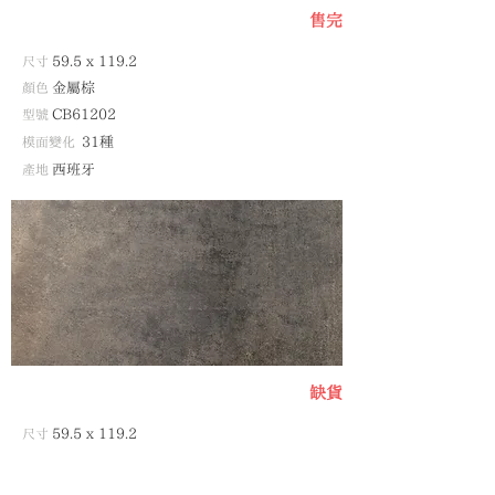
​售
完
尺寸
59.5
x 11
9.2
顏色
金屬棕
型號
CB61202
模面變化
31種
產地
西班牙
​缺貨
尺寸
59.5 x 119.2
顏色
金屬黑
型號
CB61207