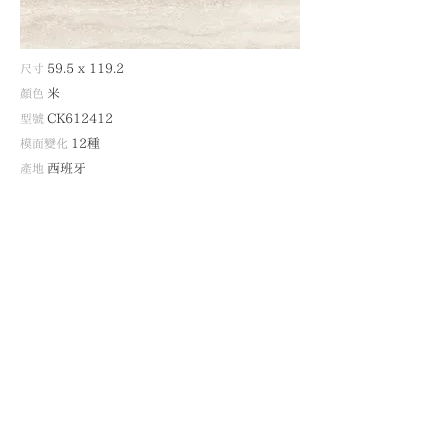
尺寸
59.5
x 11
9.2
顏色
米
型號
CK612412
模面變化
12種
產地
西班牙