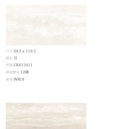
尺寸
59.5 x 119.2
顏色
月
型號
CK612411
模面變化
12種
產地
西班牙